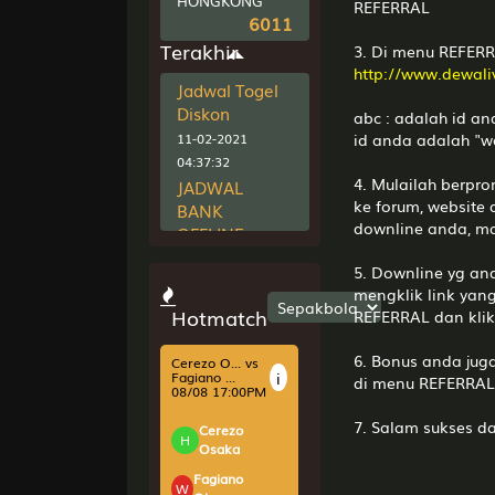
HONGKONG
REFERRAL
Cerezo
6011
Berita
H
Osaka
Terakhir
3. Di menu REFER
Fagiano
http://www.dewal
W
Okayama
Jadwal Togel
Diskon
abc : adalah id an
-0.50
HDP
0.50
-1.06
Odds
-1.05
11-02-2021
id anda adalah "
04:37:32
PLAY
4. Mulailah berp
JADWAL
ke forum, website 
BANK
Gimcheon... vs
i
FC Seoul
downline anda, m
OFFLINE
08/08 18:00PM
23-09-2020
5. Downline yg an
Gimcheon
04:21:59
H
mengklik link yan
Sangmu FC
PROMO
Hotmatch
REFERRAL dan kli
BONUS UANG
W
FC Seoul
TUNAI!!
6. Bonus anda jug
0.50
HDP
-0.50
-1.11
Odds
-1.06
10-09-2019
di menu REFERRAL
17:02:45
PLAY
7. Salam sukses d
Paris Sa... vs
i
Aston Vi...
13/08 02:00AM