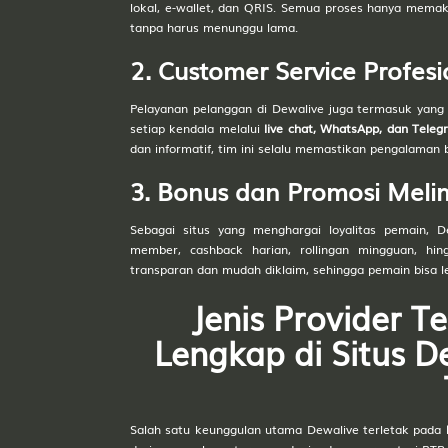
lokal, e-wallet, dan QRIS. Semua proses hanya mema
tanpa harus menunggu lama.
Estrela da
H
Amadora
2. Customer Service Profes
Sporting
W
Lisbon
Pelayanan pelanggan di Dewalive juga termasuk yang pa
1.75
HDP
-1.75
-1.06
Odds
-1.05
setiap kendala melalui
live chat, WhatsApp, dan Teleg
dan informatif, tim ini selalu memastikan pengalaman 
PLAY
3. Bonus dan Promosi Mel
PSV Eind... vs
Fortuna ...
i
Sebagai situs yang menghargai loyalitas pemain,
09/08
Promo
01:00AM
member, cashback harian, rollingan mingguan, hi
transparan dan mudah diklaim, sehingga pemain bisa
PROMO SBO SPORT
Jenis Provider T
PSV
H
Eindhoven
Lengkap di Situs 
Fortuna
W
Sittard
-2.25
HDP
2.25
-1.05
Odds
-1.06
Salah satu keunggulan utama Dewalive terletak pada
PLAY