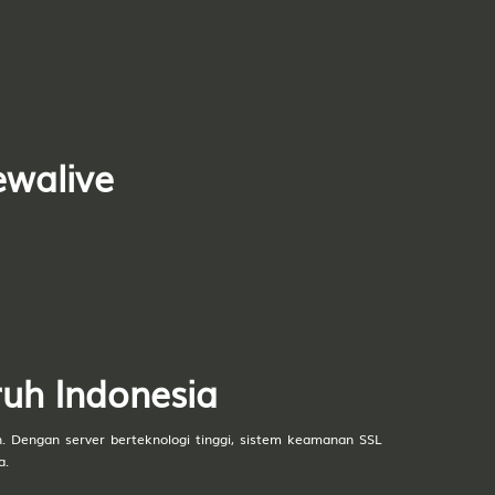
ewalive
uh Indonesia
 Dengan server berteknologi tinggi, sistem keamanan SSL
a.