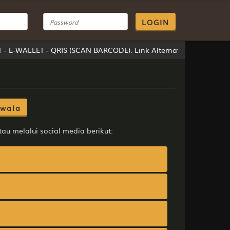
LOGIN
 (SCAN BARCODE). Link Alternatif DEWALIVE : - https://pintu.cfd
i Nawala
au melalui social media berikut: