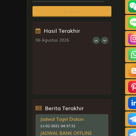
Hull Cit... vs Manchest...
i
22/08 19:30PM
Daftar
H
Hull City
Hasil Terakhir
W
Manchester United
06 Agustus 2026
1.25
HDP
-1.25
-1.12
Odds
-1.01
4D SHIO Monyet
0
9
3
9
PLAY
4D SHIO Kuda
7
8
1
1
Sevilla vs Rayo Val...
i
16/08 22:00PM
AQUARIUS 5D
3
6
2
1
3
H
Sevilla
PISCES 5D
1
5
4
1
2
W
Rayo Vallecano
-0.25
HDP
0.25
1.07
Odds
-1.05
Berita Terakhir
PLAY
Jadwal Togel Diskon
11-02-2021 04:37:32
Celta Vi... vs Osasuna
i
16/08 22:00PM
JADWAL BANK OFFLINE