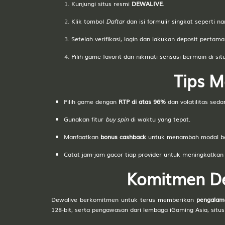
Kunjungi situs resmi
DEWALIVE
.
H
Frosinone
Klik tombol
Daftar
dan isi formulir singkat seperti 
W
Juventus
Setelah verifikasi, login dan lakukan deposit pertam
1.25
HDP
-1.25
-1.28
Odds
1.13
Pilih game favorit dan nikmati sensasi bermain di situ
PLAY
Tips M
Ipswich ... vs Sunderla...
i
22/08 22:00PM
Pilih game dengan
RTP di atas 96%
dan volatilitas seda
H
Ipswich Town
Gunakan fitur
buy spin
di waktu yang tepat.
W
Sunderland
Manfaatkan
bonus cashback
untuk menambah modal b
0.00
HDP
0.00
1.03
Odds
-1.17
Catat jam-jam gacor tiap provider untuk meningkatka
PLAY
Komitmen De
Brighton... vs Aston Vi...
i
23/08 21:00PM
Dewalive berkomitmen untuk terus memberikan
pengalam
128-bit, serta pengawasan dari lembaga iGaming Asia, situs
H
Brighton & Hove Albion