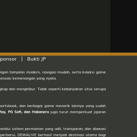
|
Sponsor
Bukti JP
ngan tampilan modern, navigasi mudah, serta koleksi game
sensasi kemenangan yang nyata.
gkap dan menghibur. Tidak seperti kebanyakan situs serupa
sportsbook, dan berbagai game menarik lainnya yang sudah
lay, PG Soft, dan Habanero
juga turut memperkuat jajaran
lalui sistem permainan yang adil, transparan, dan diawasi
iperbarui, DEWALIVE berhasil menjadi destinasi utama bagi