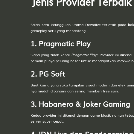
Jenis Provider Terbai
PLAY
Genoa vs Napoli
i
23/08 01:45AM
Salah satu keunggulan utama Dewalive terletak pada
kol
H
Genoa
gameplay seru yang menantang.
W
Napoli
1. Pragmatic Play
0.75
HDP
-0.75
-1.28
Odds
1.11
Siapa yang tidak kenal
Pragmatic Play
? Provider ini dikena
pemain punya peluang besar untuk mendapatkan
maxwin
ha
PLAY
2. PG Soft
Inter Mi... vs Atletico...
i
06/08 06:30AM
Buat kamu yang suka tampilan visual modern dan efek ani
H
Inter Miami CF
nya mudah dipahami dan sering memberi free spin.
W
Atletico San Luis
3. Habanero & Joker Gaming
-1.25
HDP
1.25
-1.25
Odds
1.02
Kedua provider ini dikenal dengan game klasik namun teta
server super cepat.
PLAY
4. IDN Live dan Spadegaming