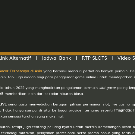
|
|
|
Link Alternatif
Jadwal Bank
RTP SLOTS
Video 
Gacor Terpercaya di Asia
yang berhasil mencuri perhatian banyak pemain. De
main, tapi juga wadah bagi para penggemar game online untuk mendapatkan 
i Asia tahun 2025 yang menghadirkan pengalaman bermain
slot gacor
paling len
VE
memberikan lebih dari sekadar hiburan biasa.
IVE
senantiasa menyediakan beragam pilihan permainan slot, live casino, 
 Tidak hanya sampai di situ, berbagai provider ternama seperti
Pragmatic P
tkan sensasi taruhan yang maksimal.
uran, tetapi juga tentang peluang nyata untuk meraih kemenangan besar me
 teknologi mutakhir, pelayanan profesional, serta promo bonus yang terus d