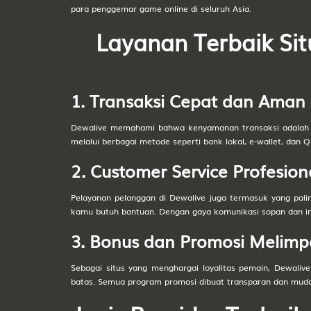
0.00
HDP
0.00
-1.28
Odds
1.11
para penggemar game online di seluruh Asia.
Layanan Terbaik Si
PLAY
Racing S... vs Villarre...
i
16/08 22:00PM
1. Transaksi Cepat dan Aman
H
Racing Santander
W
Villarreal
Dewalive memahami bahwa kenyamanan transaksi adalah ku
melalui berbagai metode seperti bank lokal, e-wallet, da
0.50
HDP
-0.50
-1.31
Odds
-1.13
2. Customer Service Profesion
PLAY
Pelayanan pelanggan di Dewalive juga termasuk yang paling
Parma Ca... vs Cagliari
i
23/08 01:45AM
kamu butuh bantuan. Dengan gaya komunikasi sopan dan info
3. Bonus dan Promosi Melim
H
Parma Calcio
W
Cagliari
Sebagai situs yang menghargai loyalitas pemain, Dewal
batas. Semua program promosi dibuat transparan dan muda
0.00
HDP
0.00
-1.16
Odds
1.02