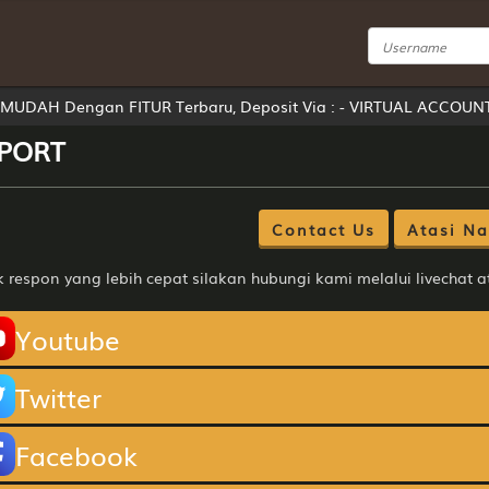
ITUR Terbaru, Deposit Via : - VIRTUAL ACCOUNT - E-WALLET - QRIS
PORT
Contact Us
Atas
 respon yang lebih cepat silakan hubungi kami melalui livechat at
Youtube
Twitter
Facebook