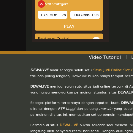
W
VfB Stuttgart
-1.75
HDP
1.75
-1.04
Odds
-1.08
PLAY
Everton vs Crystal ...
i
22/08 22:00PM
H
Everton
|
Video Tutorial
W
Crystal Palace
DEWALIVE
hadir sebagai salah satu
Situs Judi Online Slot 
-0.50
HDP
0.50
1.16
Odds
-1.35
taruhan paling lengkap, Dewalive bukan hanya tempat ber
DEWALIVE
menjadi salah satu situs judi online terbaik d
PLAY
yang hanya menawarkan permainan standar, situs
DEWALI
Brentfor... vs Tottenha...
i
Sebagai platform terpercaya dengan reputasi kuat,
23/08 00:30AM
DEWAL
dikenal dengan
RTP tinggi
dan peluang
maxwin
yang besar.
H
Brentford
permainan di situs ini, memastikan setiap pemain mendapa
W
Tottenham Hotspur
Bermain di situs
DEWALIVE
bukan sekadar soal mencari hib
langsung oleh penyedia resmi berlisensi. Dengan dukungan