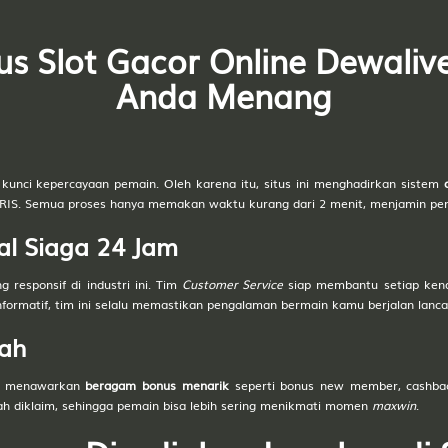
tus Slot Gacor Online Dewal
Anda Menang
nci kepercayaan pemain. Oleh karena itu, situs ini menghadirkan sistem
n QRIS. Semua proses hanya memakan waktu kurang dari 2 menit, menjamin p
al Siaga 24 Jam
 responsif di industri ini. Tim
Customer Service
siap membantu setiap kend
rmatif, tim ini selalu memastikan pengalaman bermain kamu berjalan lancar
pah
ive menawarkan
beragam bonus menarik
seperti bonus new member, cashback
h diklaim, sehingga pemain bisa lebih sering menikmati momen
maxwin
.